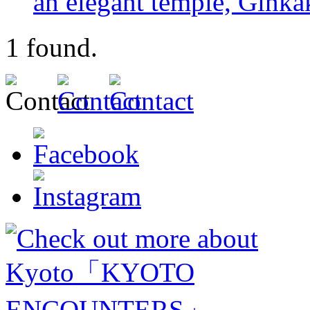
an elegant temple, Gin
1
found.